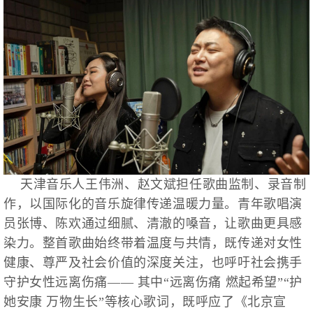
天津音乐人王伟洲、赵文斌担任歌曲监制、录音制
作，以国际化的音乐旋律传递温暖力量。青年歌唱演
员张博、陈欢通过细腻、清澈的嗓音，让歌曲更具感
染力。整首歌曲始终带着温度与共情，既传递对女性
健康、尊严及社会价值的深度关注，也呼吁社会携手
守护女性远离伤痛—— 其中“远离伤痛 燃起希望”“护
她安康 万物生长”等核心歌词，既呼应了《北京宣