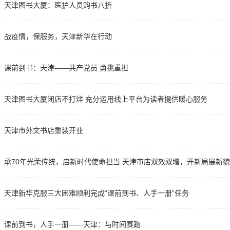
天津图书大厦：医护人员购书八折
战疫情，保服务，天津新华在行动
课前到书：天津——共产党员 勇挑重担
天津图书大厦闭店不打烊 充分运用线上平台为读者提供暖心服务
天津市外文书店重装开业
承70年光荣传统，启新时代使命担当 天津市店双效双增，开新局展新貌
天津新华克服三大困难顺利完成“课前到书、人手一册”任务
课前到书，人手一册——天津：与时间赛跑