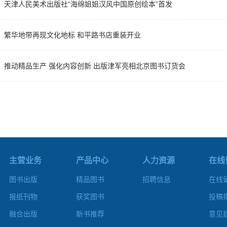
天津人民美术出版社“海绵姐姐汉风中国原创绘本”首发
繁华地带再现文化地标 和平路书店重装开业
推动精品生产 强化内容创新 出版津军亮相北京图书订货会
主营业务
产品中心
人力资源
在线
图书出版
精品图书
招聘信息
在线
报纸刊物
获奖图书
投稿
融合出版
新书推荐
意见