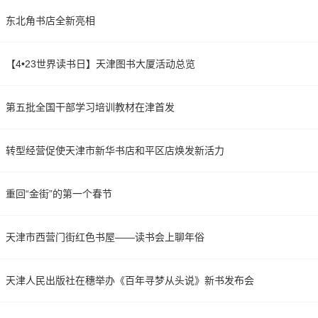
东北角书店全新亮相
【4•23世界读书日】天津图书大厦活动总览
第五批全国干部学习培训教材在津首发
转型经营促使天津市新华书店和平区店焕发新活力
重回“金街”的第一个春节
天津市西营门街红色书屋——读书会上聊年俗
天津人民出版社在穗举办《百年寻梦从头说》新书发布会