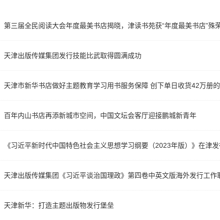
展望未来征程，天津市新华书店将坚守文化企业的社会责任
展，为传播先进文化、引领健康生活方式、提升城市文明程度、
第三届全民阅读大会年度最美书店揭晓，津读书苑获“年度最美书店”殊
天津出版传媒集团发行技能比武取得圆满成功
天津市新华书店做好主题教育学习用书服务保障 创下单日收货42万册
百年内山书店再添新城市空间，中国文坛会客厅迎接鹏城新青年
《习近平新时代中国特色社会主义思想学习纲要（2023年版）》在津
做好征订发行工作
天津出版传媒集团《习近平谈治国理政》第四卷中英文版海外发行工作
天津新华：打造主题出版物发行堡垒