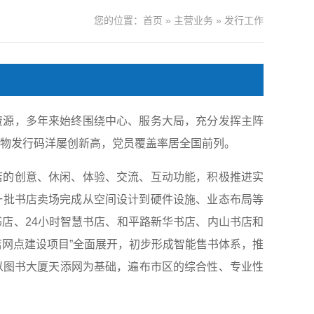
您的位置：
首页
»
主营业务
»
发行工作
资源，多年来始终围绕中心、服务大局，充分发挥主阵
版物发行码洋屡创新高，党员覆盖率居全国前列。
店的创意、休闲、体验、交流、互动功能，积极推进实
一批书店卖场完成从空间设计到硬件设施、业态布局等
店、24小时智慧书店、和平路新华书店、内山书店和
书店网点建设项目”全面展开，初步形成智能售书体系，推
以图书大厦天添网为基础，遍布市区的综合性、专业性
体系和从线上到线下的全域出版物销售通道。