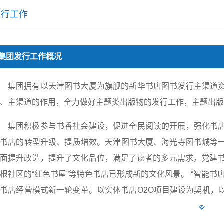
发行工作
集团发行工作概况
集团拥有以天津图书大厦为旗舰的新华书店图书发行主渠道
、主渠道的作用，全力做好主题类出版物的发行工作，主题出
集团积极参与书香社会建设，促进全民阅读的开展，强化书
体书店的转型升级、提质增效。天津图书大厦、海光寺图书城等
面提升改造，提升了文化品位，满足了读者的多元需求。党建书
根社区的“红色书屋”等特色书店已形成新的文化风景。 “智能
书店经营模式新一轮变革。以实体书店O2O项目建设为契机，
体书店网点，在天津市范围内基本形成“大中小特”立体化网点