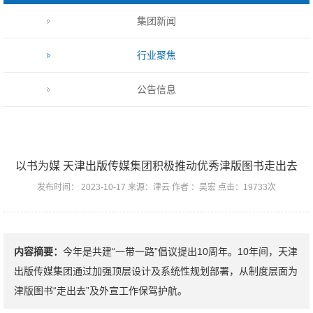
集团新闻
行业聚焦
公告信息
以书为媒 天津出版传媒集团积极推动优秀津版图书走出去
发布时间： 2023-10-17 来源：津云 作者 ：吴宏 点击：19733次
内容摘要：
今年是共建“一带一路”倡议提出10周年。10年间，天津
出版传媒集团通过加强顶层设计及系统性规划部署，从制度层面为
津版图书“走出去”及外宣工作保驾护航。