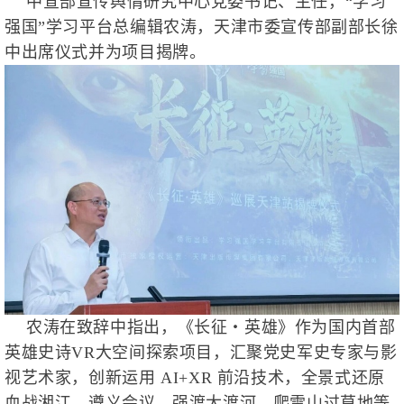
中宣部宣传舆情研究中心党委书记、主任，“学习
强国”学习平台总编辑农涛，天津市委宣传部副部长徐
中出席仪式并为项目揭牌。
农涛在致辞中指出，《长征・英雄》作为国内首部
英雄史诗VR大空间探索项目，汇聚党史军史专家与影
视艺术家，创新运用 AI+XR 前沿技术，全景式还原
血战湘江、遵义会议、强渡大渡河、爬雪山过草地等