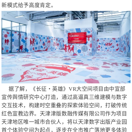
新模式给予高度肯定。
据了解，《长征・英雄》VR大空间项目由中宣部
宣传舆情研究中心打造，通过高逼真三维建模与数字
交互技术，构建时空重叠的探索体验空间，打破传统
红色宣教边界。天津津版数融传媒有限公司作为项目
天津地区唯一城市合伙人，将以天津数字出版产业园
首个体验空间为起点，逐步在全市推广落地更多体验