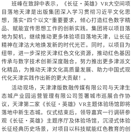
班峰在致辞中表示，《长征・英雄》
VR大空间项
目
落地天津是出版集团
深入学习贯彻习近平文化思
想，落实
“四个以文”重要要求，倾心打造红色数字精
品、赋能宣传思想工作的创新实践。
集团将以项目落
地为契机，
继续推动更多体验项目落地天津，让长征
精神在津沽大地焕发新的时代光芒。同时，以项目为
纽带，进一步深挖天津红色文化资源，推动红色基因
传承与数字技术创新深度融合，努力推出更多津派文
化精品，为推动天津文化高质量发展、助力中国式现
代化天津实践作出新的更大贡献！
。
活动现场，天津津版数融传媒有限公司
与天津生
态城产业园运营管理有限公司
签署城市巡展合作协
议，
天津第二家《长征・英雄》
VR主题体验场馆即将
落地中新生态城。
仪式结束后，领导嘉宾一行调研参
观《长征・英雄》主题序厅及体验场馆，沉浸式体验
长征
经典历史场景，对项目以科技赋能红色教育的创