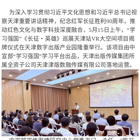
为深入学习贯彻习近平文化思想和习近平总书记视
察天津重要讲话精神，纪念红军长征胜利90周年，推
动红色文化与数字科技深度融合，5月15日上午，“学
习强国”《长征・英雄》巡展天津站VR大空间项目揭
牌仪式在天津数字出版产业园隆重举行。该项目由中
宣部“学习强国”学习平台出品，天津出版传媒集团所
属全资子公司天津津版数融传媒有限公司落地运营。